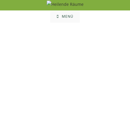
MENÜ
Die Kraft des
Kreises und ein
Raum für Dich
persönlich