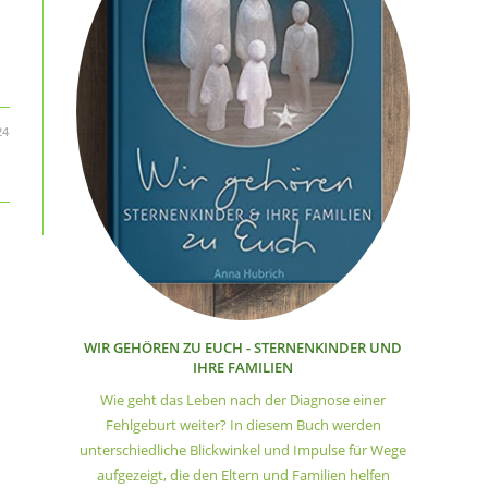
24
WIR GEHÖREN ZU EUCH - STERNENKINDER UND
IHRE FAMILIEN
Wie geht das Leben nach der Diagnose einer
Fehlgeburt weiter? In diesem Buch werden
unterschiedliche Blickwinkel und Impulse für Wege
aufgezeigt, die den Eltern und Familien helfen