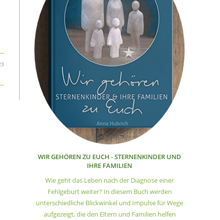
23
WIR GEHÖREN ZU EUCH - STERNENKINDER UND
IHRE FAMILIEN
Wie geht das Leben nach der Diagnose einer
Fehlgeburt weiter? In diesem Buch werden
unterschiedliche Blickwinkel und Impulse für Wege
aufgezeigt, die den Eltern und Familien helfen