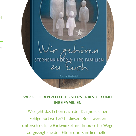
d
23
WIR GEHÖREN ZU EUCH - STERNENKINDER UND
IHRE FAMILIEN
Wie geht das Leben nach der Diagnose einer
Fehlgeburt weiter? In diesem Buch werden
unterschiedliche Blickwinkel und Impulse für Wege
aufgezeigt, die den Eltern und Familien helfen